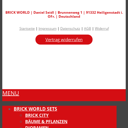
BRICK WORLD | Daniel Seidl | Brunnenweg 1 | 91332 Heiligenstadt i.
OFr. | Deutschland
Startseite
|
Impressum
|
Datenschutz
|
AGB
|
Widerruf
Vertrag widerrufen
MENU
BRICK WORLD SETS
BRICK CITY
BÄUME & PFLANZEN
DIORAMEN