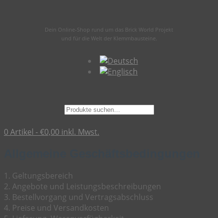
Dein Online-Shop rund um das Brick World Projekt
und für die Welt der Klemmbausteine.
Suche
nach:
0 Artikel -
€
0,00
inkl. Mwst.
Allgemeine Geschäftsbedingungen
1. Geltungsbereich
2. Angebote und Leistungsbeschreibungen
3. Bestellvorgang und Vertragsabschluss
4. Preise und Versandkosten