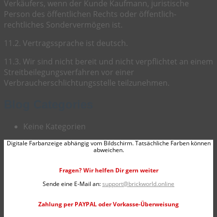
Verkäufers, wenn der Kunde Kaufmann, juristische
Person des öffentlichen Rechts oder öffentlich-
rechtliches Sondervermögen ist.
11.2. Vertragssprache ist deutsch.
11.3. Wir sind nicht bereit und nicht verpflichtet an einem
Streitbeilegungsverfahren vor einer
Verbraucherschlichtungsstelle teilzunehmen.
Blog Categories
Keine Kategorien
Digitale Farbanzeige abhängig vom Bildschirm. Tatsächliche Farben können
abweichen.
Fragen? Wir helfen Dir gern weiter
Sende eine E-Mail an:
support@brickworld.online
Zahlung per PAYPAL oder Vorkasse-Überweisung