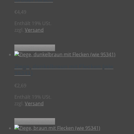
€
4,49
Enthält 19% USt.
zzgl.
Versand
In den Warenkorb
Ziege, dunkelbraun mit Flecken (wie
95341)
€
2,69
Enthält 19% USt.
zzgl.
Versand
In den Warenkorb