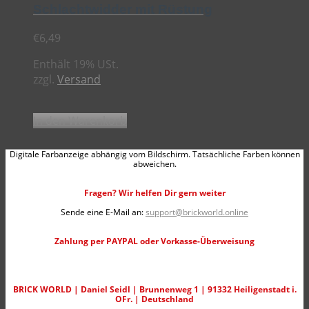
Schlachtwidder mit Rüstung
€
6,49
Enthält 19% USt.
zzgl.
Versand
In den Warenkorb
Digitale Farbanzeige abhängig vom Bildschirm. Tatsächliche Farben können
abweichen.
Fragen? Wir helfen Dir gern weiter
Sende eine E-Mail an:
support@brickworld.online
Zahlung per PAYPAL oder Vorkasse-Überweisung
BRICK WORLD | Daniel Seidl | Brunnenweg 1 | 91332 Heiligenstadt i.
OFr. | Deutschland