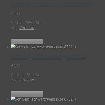
Schwein, natur/braun (wie 87621pb02)
€
2,59
Enthält 19% USt.
zzgl.
Versand
In den Warenkorb
Schwein, weiß/schwarz (wie 87621)
€
2,59
Enthält 19% USt.
zzgl.
Versand
In den Warenkorb