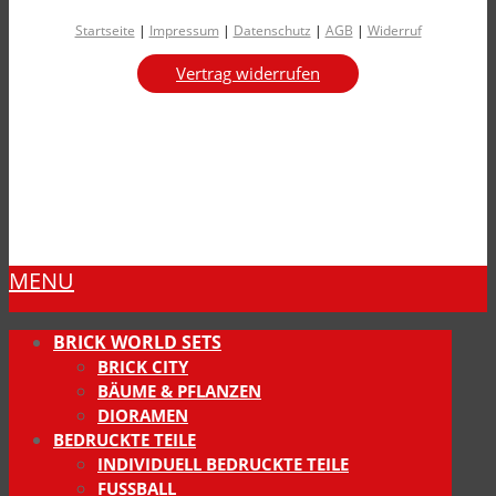
Startseite
|
Impressum
|
Datenschutz
|
AGB
|
Widerruf
Vertrag widerrufen
MENU
BRICK WORLD SETS
BRICK CITY
BÄUME & PFLANZEN
DIORAMEN
BEDRUCKTE TEILE
INDIVIDUELL BEDRUCKTE TEILE
FUSSBALL