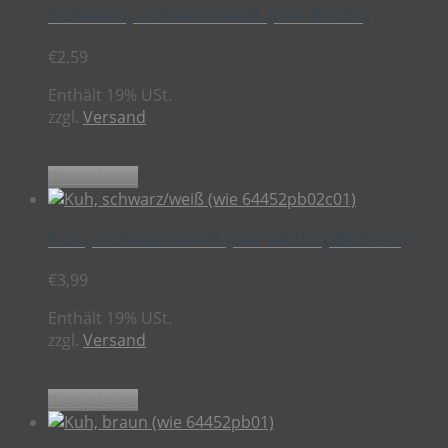
Schwein, schwarz/weiß (wie 87621)
€
2,59
Enthält 19% USt.
zzgl.
Versand
Weiterlesen
Kuh, schwarz/weiß (wie 64452pb02c01)
€
3,99
Enthält 19% USt.
zzgl.
Versand
Weiterlesen