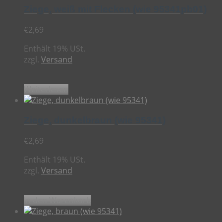
Ziege, weiß mit Flecken (wie 95341pb01)
€
2,69
Enthält 19% USt.
zzgl.
Versand
Weiterlesen
Ziege, dunkelbraun (wie 95341)
€
2,69
Enthält 19% USt.
zzgl.
Versand
In den Warenkorb