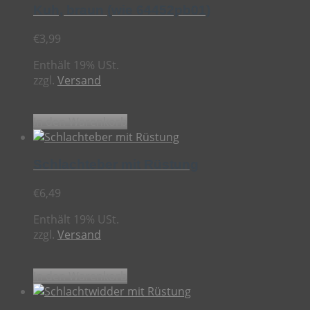
Kuh, braun (wie 64452pb01)
€
3,99
Enthält 19% USt.
zzgl.
Versand
In den Warenkorb
Schlachteber mit Rüstung
€
6,49
Enthält 19% USt.
zzgl.
Versand
In den Warenkorb