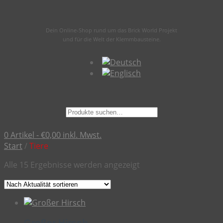
Dein Online-Shop rund um das Brick World Projekt
und für die Welt der Klemmbausteine.
Suche
nach:
0 Artikel -
€
0,00
inkl. Mwst.
Start
/
Tiere
Nach
Alle 15 Ergebnisse werden angezeigt
Aktualität
sortiert
Großer Hirsch