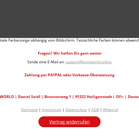
itale Farbanzeige abhängig vom Bildschirm. Tatsächliche Farben können abweic
Fragen? Wir helfen Dir gern weiter
Sende eine E-Mail an:
support@brickworld.online
Zahlung per PAYPAL oder Vorkasse-Überweisung
WORLD | Daniel Seidl | Brunnenweg 1 | 91332 Heiligenstadt i. OFr. | Deut
Startseite
|
Impressum
|
Datenschutz
|
AGB
|
Widerruf
Vertrag widerrufen