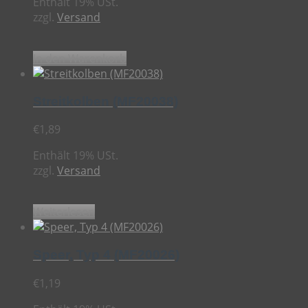
Enthält 19% USt.
zzgl.
Versand
In den Warenkorb
Streitkolben (MF20038)
€
1,89
Enthält 19% USt.
zzgl.
Versand
Weiterlesen
Speer, Typ 4 (MF20026)
€
1,19