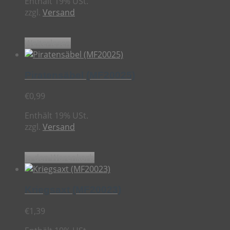
Enthält 19% USt.
zzgl.
Versand
Weiterlesen
Piratensäbel (MF20025)
€
0,99
Enthält 19% USt.
zzgl.
Versand
In den Warenkorb
Kriegsaxt (MF20023)
€
1,39