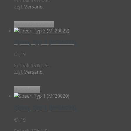
Enthält 19% USt.
zzgl.
Versand
In den Warenkorb
Speer, Typ 3 (MF20022)
€
1,19
Enthält 19% USt.
zzgl.
Versand
Weiterlesen
Speer, Typ 1 (MF20020)
€
1,19
Enthält 19% USt.