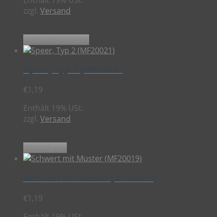
zzgl.
Versand
In den Warenkorb
Speer, Typ 2 (MF20021)
€
1,19
Enthält 19% USt.
zzgl.
Versand
Weiterlesen
Schwert mit Muster (MF20019)
€
1,19
Enthält 19% USt.