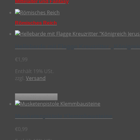
Mittelalter und Fantasy
Römisches Reich
Hellebarde mit Flagge Kreuzritter „Königr
€
1,99
Enthält 19% USt.
zzgl.
Versand
In den Warenkorb
Musketenpistole Klemmbausteine
€
0,99