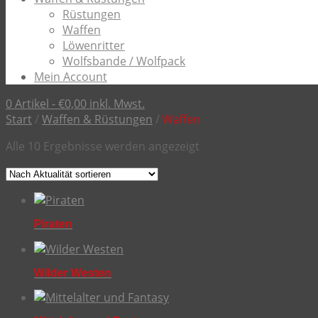
Rüstungen
Waffen
Löwenritter
Wolfsbande / Wolfpack
Mein Account
0 Artikel -
€
0,00
inkl. Mwst.
Start
/
Waffen & Rüstungen
/
Waffen
Nach
Alle 10 Ergebnisse werden angezeigt
Aktualität
sortiert
Piraten
Wilder Westen