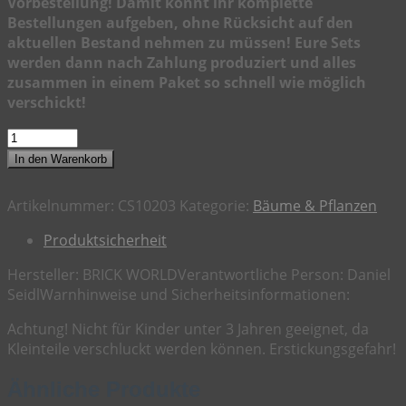
Vorbestellung! Damit könnt ihr komplette
Bestellungen aufgeben, ohne Rücksicht auf den
aktuellen Bestand nehmen zu müssen! Eure Sets
werden dann nach Zahlung produziert und alles
zusammen in einem Paket so schnell wie möglich
verschickt!
Baum,
Typ
In den Warenkorb
C
(CS10203)
Artikelnummer:
CS10203
Kategorie:
Bäume & Pflanzen
Menge
Produktsicherheit
Hersteller:
BRICK WORLD
Verantwortliche Person:
Daniel
Seidl
Warnhinweise und Sicherheitsinformationen:
Achtung! Nicht für Kinder unter 3 Jahren geeignet, da
Kleinteile verschluckt werden können. Erstickungsgefahr!
Ähnliche Produkte