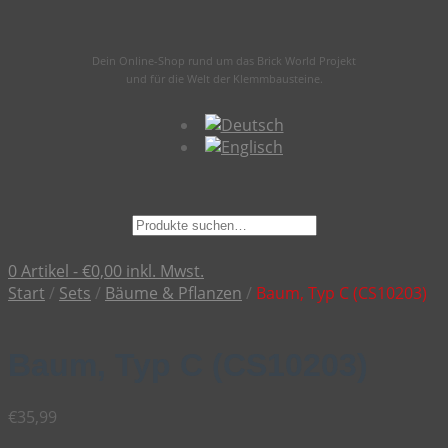
Dein Online-Shop rund um das Brick World Projekt
und für die Welt der Klemmbausteine.
Suche
nach:
0 Artikel -
€
0,00
inkl. Mwst.
Start
/
Sets
/
Bäume & Pflanzen
/
Baum, Typ C (CS10203)
Baum, Typ C (CS10203)
€
35,99