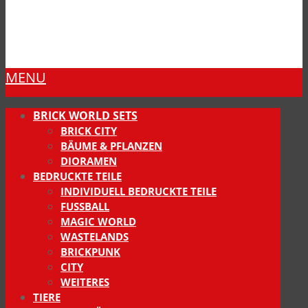
MENU
BRICK WORLD SETS
BRICK CITY
BÄUME & PFLANZEN
DIORAMEN
BEDRUCKTE TEILE
INDIVIDUELL BEDRUCKTE TEILE
FUSSBALL
MAGIC WORLD
WASTELANDS
BRICKPUNK
CITY
WEITERES
TIERE