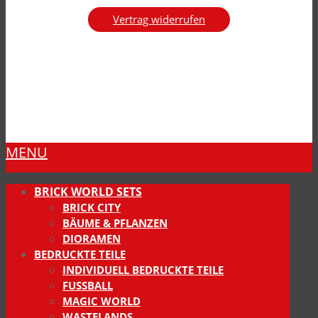
Vertrag widerrufen
MENU
BRICK WORLD SETS
BRICK CITY
BÄUME & PFLANZEN
DIORAMEN
BEDRUCKTE TEILE
INDIVIDUELL BEDRUCKTE TEILE
FUSSBALL
MAGIC WORLD
WASTELANDS