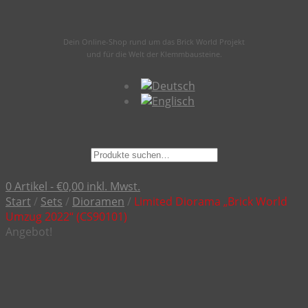
Dein Online-Shop rund um das Brick World Projekt
und für die Welt der Klemmbausteine.
Suche
nach:
0 Artikel -
€
0,00
inkl. Mwst.
Start
/
Sets
/
Dioramen
/
Limited Diorama „Brick World
Umzug 2022“ (CS90101)
Angebot!