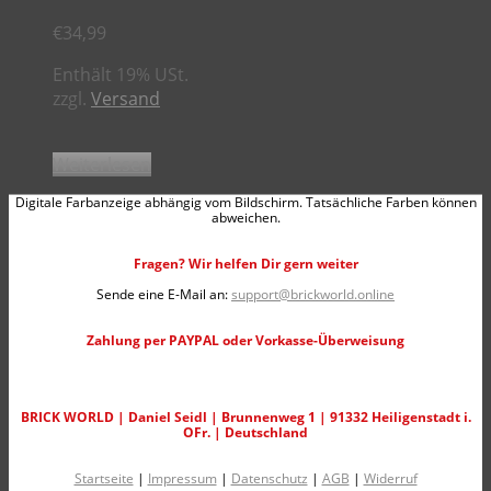
€
34,99
Enthält 19% USt.
zzgl.
Versand
Weiterlesen
Digitale Farbanzeige abhängig vom Bildschirm. Tatsächliche Farben können
abweichen.
Fragen? Wir helfen Dir gern weiter
Sende eine E-Mail an:
support@brickworld.online
Zahlung per PAYPAL oder Vorkasse-Überweisung
BRICK WORLD | Daniel Seidl | Brunnenweg 1 | 91332 Heiligenstadt i.
OFr. | Deutschland
Startseite
|
Impressum
|
Datenschutz
|
AGB
|
Widerruf