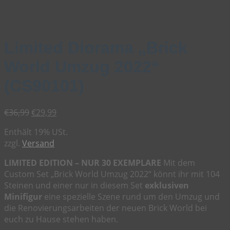
Limited Diorama „Brick
World Umzug 2022“
(CS90101)
Ursprünglicher
Aktueller
€
36,99
€
29,99
Preis
Preis
Enthält 19% USt.
war:
ist:
zzgl.
Versand
€36,99
€29,99.
LIMITED EDITION – NUR 30 EXEMPLARE
Mit dem
Custom Set „Brick World Umzug 2022“ könnt ihr mit 104
Steinen und einer nur in diesem Set
exklusiven
Minifigur
eine spezielle Szene rund um den Umzug und
die Renovierungsarbeiten der neuen Brick World bei
euch zu Hause stehen haben.