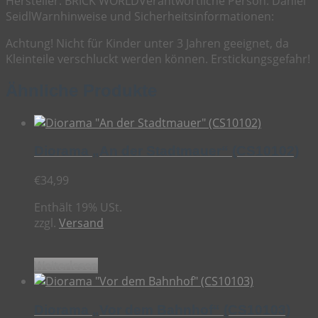
Hersteller:
BRICK WORLD
Verantwortliche Person:
Daniel
Seidl
Warnhinweise und Sicherheitsinformationen:
Achtung! Nicht für Kinder unter 3 Jahren geeignet, da
Kleinteile verschluckt werden können. Erstickungsgefahr!
Ähnliche Produkte
Diorama „An der Stadtmauer“ (CS10102)
€
34,99
Enthält 19% USt.
zzgl.
Versand
Weiterlesen
Diorama „Vor dem Bahnhof“ (CS10103)