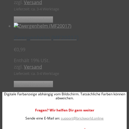
zzgl.
Versand
Lieferzeit: ca. 3-4 Werktage
In den Warenkorb
Zwergenhelm (MF20017)
€
0,99
Enthält 19% USt.
zzgl.
Versand
Lieferzeit: ca. 3-4 Werktage
In den Warenkorb
Digitale Farbanzeige abhängig vom Bildschirm. Tatsächliche Farben können
abweichen.
Fragen? Wir helfen Dir gern weiter
Sende eine E-Mail an:
support@brickworld.online