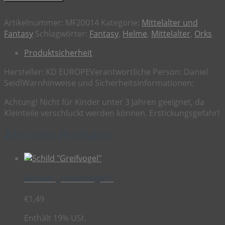
(MF20014)
Menge
Artikelnummer:
MF20014
Kategorie:
Mittelalter und
Fantasy
Schlagwörter:
Fantasy
,
Helme
,
Mittelalter
,
Orks
Produktsicherheit
Hersteller:
KD EUROPE
Verantwortliche Person:
Daniel
Seidl
Warnhinweise und Sicherheitsinformationen:
Achtung! Nicht für Kinder unter 3 Jahren geeignet, da
Kleinteile verschluckt werden können. Erstickungsgefahr!
Ähnliche Produkte
Schild „Greifvogel“
€
1,49
Enthält 19% USt.