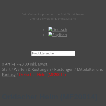
Dein Online-Shop rund um das Brick World Projekt
und für die Welt der Klemmbausteine.
Suche
nach:
0 Artikel -
€
0,00
inkl. Mwst.
Start
/
Waffen & Rüstungen
/
Rüstungen
/
Mittelalter und
Fantasy
/
Orkischer Helm (MF20014)
Orkischer Helm (MF20014)