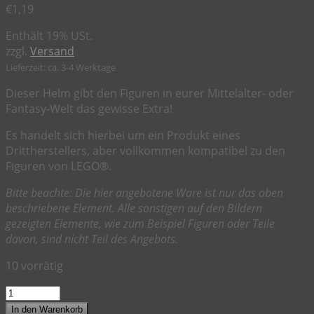
€
1,19
Enthält 19% USt.
zzgl.
Versand
Lieferzeit: ca. 3-4 Werktage
Dieser Helm gibt den Figuren in eurer Mittelalter- oder
Fantasy-Welt das gewisse Extra!
Es handelt sich hierbei um ein Produkt eines
Drittherstellers, aber vollkommen kompatibel zu den
Figuren von LEGO®.
Bitte beachte: Die hier angebotene Ware ist nur das oben
beschriebene Element. Alle sonstigen auf den Bildern
gezeigten Elemente, wie zum Beispiel Figuren oder Teile
davon, sind nicht Teil des Angebots.
10 vorrätig
Orkischer
Helm
In den Warenkorb