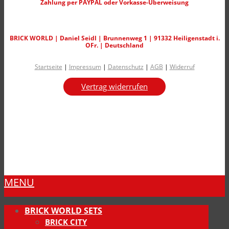
Zahlung per PAYPAL oder Vorkasse-Überweisung
BRICK WORLD | Daniel Seidl | Brunnenweg 1 | 91332 Heiligenstadt i.
OFr. | Deutschland
Startseite
|
Impressum
|
Datenschutz
|
AGB
|
Widerruf
Vertrag widerrufen
MENU
BRICK WORLD SETS
BRICK CITY