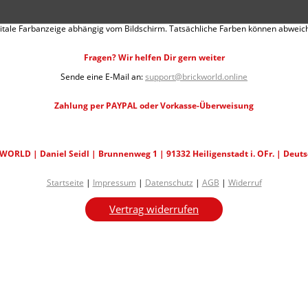
itale Farbanzeige abhängig vom Bildschirm. Tatsächliche Farben können abweic
Fragen? Wir helfen Dir gern weiter
Sende eine E-Mail an:
support@brickworld.online
Zahlung per PAYPAL oder Vorkasse-Überweisung
WORLD | Daniel Seidl | Brunnenweg 1 | 91332 Heiligenstadt i. OFr. | Deut
Startseite
|
Impressum
|
Datenschutz
|
AGB
|
Widerruf
Vertrag widerrufen