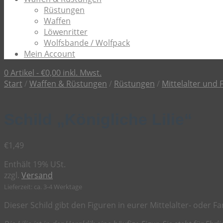
Rüstungen
Waffen
Löwenritter
Wolfsbande / Wolfpack
Mein Account
0 Artikel -
€
0,00
inkl. Mwst.
Start
/
Waffen & Rüstungen
/
Rüstungen
/
Mittelalter und 
Schild „Königliche Lilie“
€
1,49
Enthält 19% USt.
zzgl.
Versand
Lieferzeit: ca. 3-4 Werktage
Dieser Schild gibt den Figuren in eurer Mittelalter- oder F