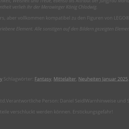
rlichkeit, Weisheit und Treue, ebenso als Attribut der Jungfrau Mar
anntheit verlieh ihr der Merowinger König Chlodwig.
llers, aber vollkommen kompatibel zu den Figuren von LEGO®
iebene Element. Alle sonstigen auf den Bildern gezeigten Elemente
sy
Schlagwörter:
Fantasy
,
Mittelalter
,
Neuheiten Januar 2025
td.
Verantwortliche Person:
Daniel Seidl
Warnhinweise und S
nteile verschluckt werden können. Erstickungsgefahr!