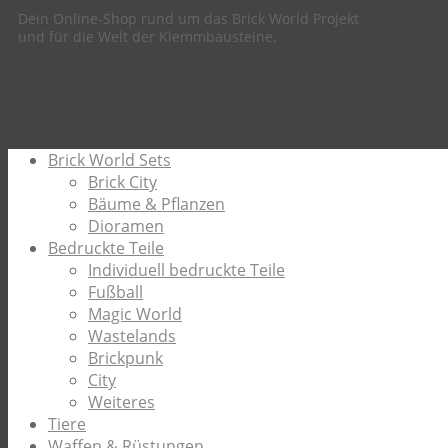
Dein Online-Shop rund um das Brick World Projekt
und für die Welt der Klemmbausteine.
Brick World Sets
Brick City
Bäume & Pflanzen
Dioramen
Bedruckte Teile
Individuell bedruckte Teile
Fußball
Magic World
Wastelands
Brickpunk
City
Weiteres
Tiere
Waffen & Rüstungen