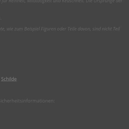
ia für Reinheit, Mildtätigkeit und Keuschheit. Die Ursprünge der
.
, wie zum Beispiel Figuren oder Teile davon, sind nicht Teil
,
Schilde
icherheitsinformationen: