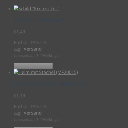
Schild „Kreuzritter“
€
1,49
Enthält 19% USt.
zzgl.
Versand
Lieferzeit: ca. 3-4 Werktage
In den Warenkorb
Helm mit Stachel (MF20015)
€
1,19
Enthält 19% USt.
zzgl.
Versand
Lieferzeit: ca. 3-4 Werktage