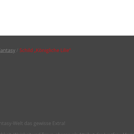
Fantasy
/
Schild „Königliche Lilie“
antasy-Welt das gewisse Extra!