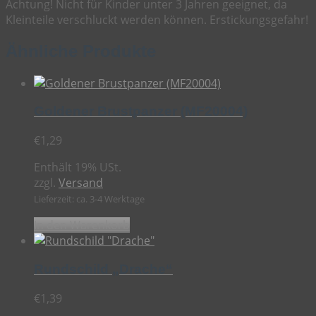
Achtung! Nicht für Kinder unter 3 Jahren geeignet, da
Kleinteile verschluckt werden können. Erstickungsgefahr!
Ähnliche Produkte
Goldener Brustpanzer (MF20004)
€
1,29
Enthält 19% USt.
zzgl.
Versand
Lieferzeit: ca. 3-4 Werktage
In den Warenkorb
Rundschild „Drache“
€
1,39