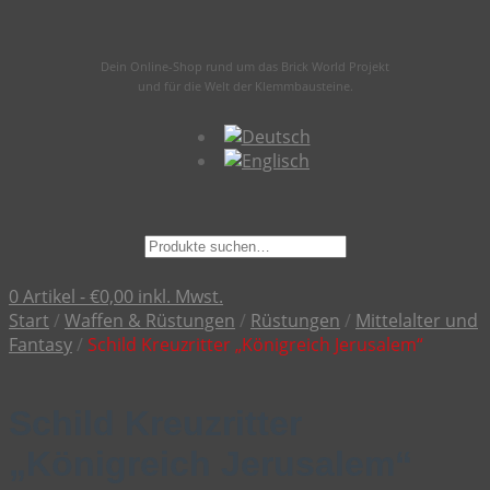
Dein Online-Shop rund um das Brick World Projekt
und für die Welt der Klemmbausteine.
Suche
nach:
0 Artikel -
€
0,00
inkl. Mwst.
Start
/
Waffen & Rüstungen
/
Rüstungen
/
Mittelalter und
Fantasy
/
Schild Kreuzritter „Königreich Jerusalem“
Schild Kreuzritter
„Königreich Jerusalem“