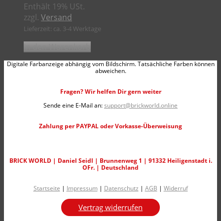
Enthält 19% USt.
zzgl.
Versand
Lieferzeit: ca. 3-4 Werktage
In den Warenkorb
Digitale Farbanzeige abhängig vom Bildschirm. Tatsächliche Farben können
abweichen.
Fragen? Wir helfen Dir gern weiter
Sende eine E-Mail an:
support@brickworld.online
Zahlung per PAYPAL oder Vorkasse-Überweisung
BRICK WORLD | Daniel Seidl | Brunnenweg 1 | 91332 Heiligenstadt i.
OFr. | Deutschland
Startseite
|
Impressum
|
Datenschutz
|
AGB
|
Widerruf
Vertrag widerrufen