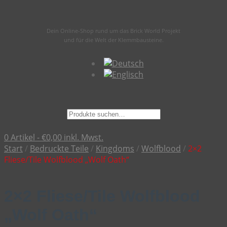
Dein Online-Shop rund um das Brick World Projekt
und für die Welt der Klemmbausteine.
Suche
nach:
0 Artikel -
€
0,00
inkl. Mwst.
Start
/
Bedruckte Teile
/
Kingdoms
/
Wolfblood
/
2×2
Fliese/Tile Wolfblood „Wolf Oath“
2×2 Fliese/Tile Wolfblood
„Wolf Oath“