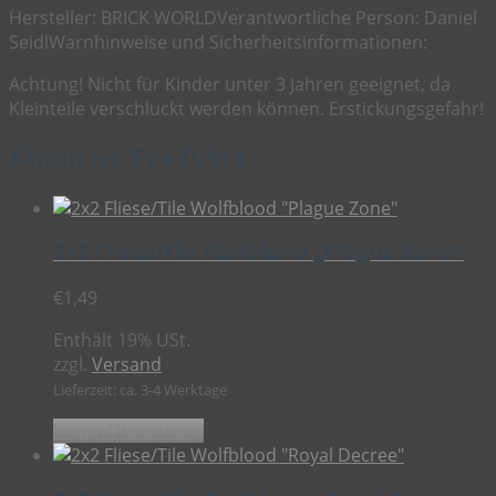
Hersteller:
BRICK WORLD
Verantwortliche Person:
Daniel
Seidl
Warnhinweise und Sicherheitsinformationen:
Achtung! Nicht für Kinder unter 3 Jahren geeignet, da
Kleinteile verschluckt werden können. Erstickungsgefahr!
Ähnliche Produkte
2×2 Fliese/Tile Wolfblood „Plague Zone“
€
1,49
Enthält 19% USt.
zzgl.
Versand
Lieferzeit: ca. 3-4 Werktage
In den Warenkorb