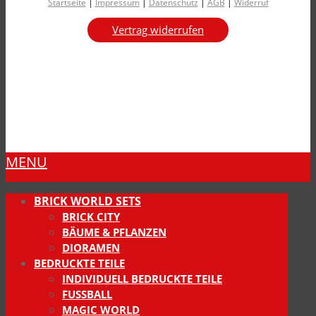
Startseite
|
Impressum
|
Datenschutz
|
AGB
|
Widerruf
Vertrag widerrufen
MENU
BRICK WORLD SETS
BRICK CITY
BÄUME & PFLANZEN
DIORAMEN
BEDRUCKTE TEILE
INDIVIDUELL BEDRUCKTE TEILE
FUSSBALL
MAGIC WORLD