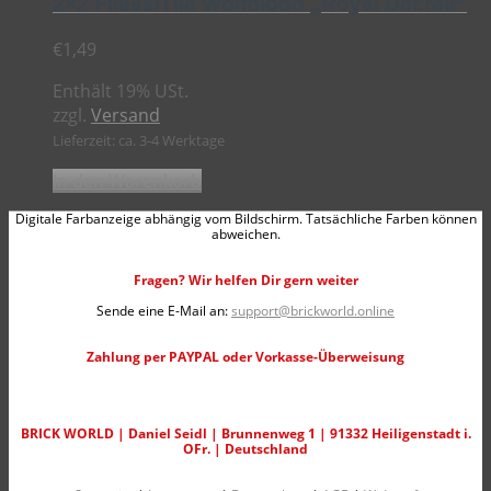
2×2 Fliese/Tile Wolfblood „Royal Decree“
€
1,49
Enthält 19% USt.
zzgl.
Versand
Lieferzeit: ca. 3-4 Werktage
In den Warenkorb
Digitale Farbanzeige abhängig vom Bildschirm. Tatsächliche Farben können
abweichen.
Fragen? Wir helfen Dir gern weiter
Sende eine E-Mail an:
support@brickworld.online
Zahlung per PAYPAL oder Vorkasse-Überweisung
BRICK WORLD | Daniel Seidl | Brunnenweg 1 | 91332 Heiligenstadt i.
OFr. | Deutschland