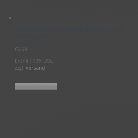
8×16 Fliese/Tile Fußball „Bosnien und
Herzegowina“
€
9,99
Enthält 19% USt.
zzgl.
Versand
In den Warenkorb