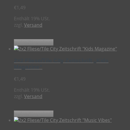
€
1,49
Enthält 19% USt.
zzgl.
Versand
In den Warenkorb
2×2 Fliese/Tile City Zeitschrift „Kids
Magazine“
€
1,49
Enthält 19% USt.
zzgl.
Versand
In den Warenkorb