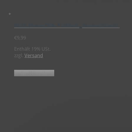
8×16 Fliese/Tile Fußball „Deutschland“
€
9,99
Enthält 19% USt.
zzgl.
Versand
In den Warenkorb