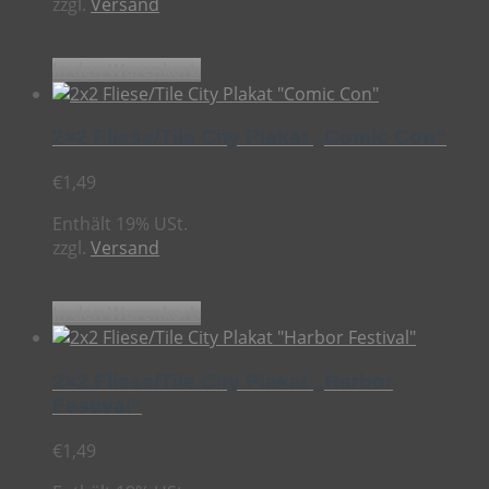
zzgl.
Versand
In den Warenkorb
2×2 Fliese/Tile City Plakat „Comic Con“
€
1,49
Enthält 19% USt.
zzgl.
Versand
In den Warenkorb
2×2 Fliese/Tile City Plakat „Harbor
Festival“
€
1,49