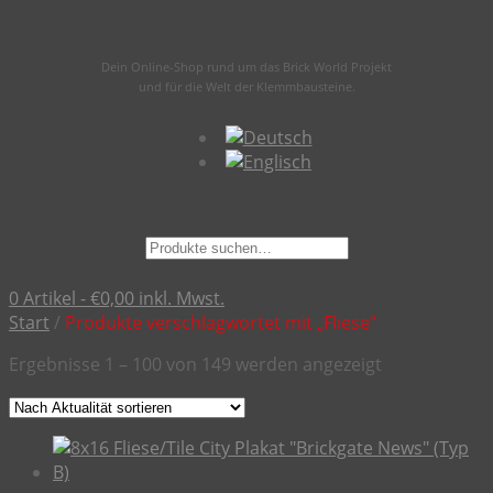
Dein Online-Shop rund um das Brick World Projekt
und für die Welt der Klemmbausteine.
Suche
nach:
0 Artikel -
€
0,00
inkl. Mwst.
Start
/
Produkte verschlagwortet mit „Fliese“
Nach
Ergebnisse 1 – 100 von 149 werden angezeigt
Aktualität
sortiert