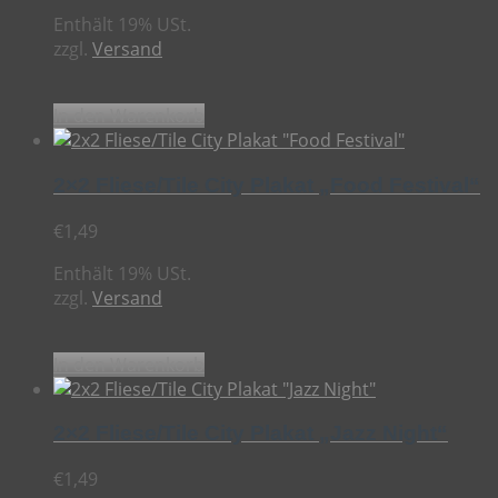
Enthält 19% USt.
zzgl.
Versand
In den Warenkorb
2×2 Fliese/Tile City Plakat „Food Festival“
€
1,49
Enthält 19% USt.
zzgl.
Versand
In den Warenkorb
2×2 Fliese/Tile City Plakat „Jazz Night“
€
1,49