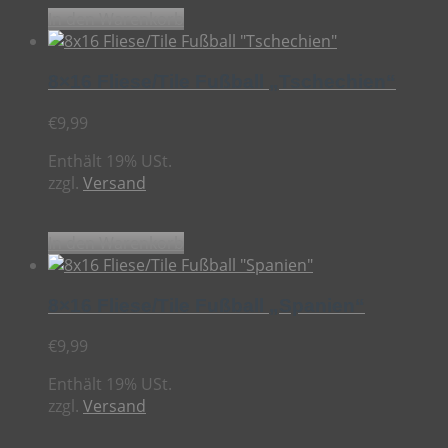
In den Warenkorb
8×16 Fliese/Tile Fußball „Tschechien“
€
9,99
Enthält 19% USt.
zzgl.
Versand
In den Warenkorb
8×16 Fliese/Tile Fußball „Spanien“
€
9,99
Enthält 19% USt.
zzgl.
Versand