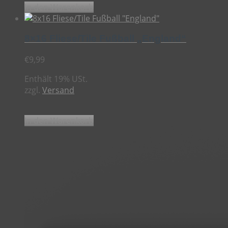
In den Warenkorb
8×16 Fliese/Tile Fußball „England“
€
9,99
Enthält 19% USt.
zzgl.
Versand
In den Warenkorb