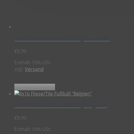
8×16 Fliese/Tile Fußball „Kroatien“
€
9,99
Enthält 19% USt.
zzgl.
Versand
In den Warenkorb
8×16 Fliese/Tile Fußball „Belgien“
€
9,99
Enthält 19% USt.