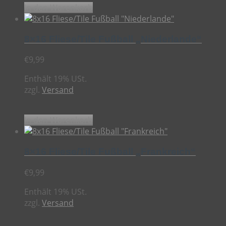
In den Warenkorb
8×16 Fliese/Tile Fußball „Niederlande“
€
9,99
Enthält 19% USt.
zzgl.
Versand
In den Warenkorb
8×16 Fliese/Tile Fußball „Frankreich“
€
9,99
Enthält 19% USt.
zzgl.
Versand