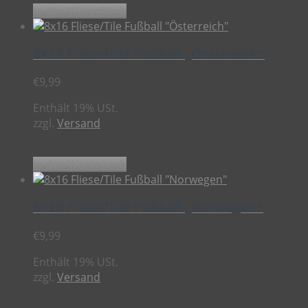
In den Warenkorb
8×16 Fliese/Tile Fußball „Österreich“
€
9,99
Enthält 19% USt.
zzgl.
Versand
In den Warenkorb
8×16 Fliese/Tile Fußball „Norwegen“
€
9,99
Enthält 19% USt.
zzgl.
Versand