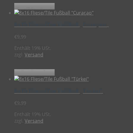
In den Warenkorb
8×16 Fliese/Tile Fußball „Curaçao“
€
9,99
Enthält 19% USt.
zzgl.
Versand
In den Warenkorb
8×16 Fliese/Tile Fußball „Türkei“
€
9,99
Enthält 19% USt.
zzgl.
Versand