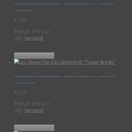
2×2 Fliese/Tile City Zeitschrift „Music
Vibes“
€
1,49
Enthält 19% USt.
zzgl.
Versand
In den Warenkorb
2×2 Fliese/Tile City Zeitschrift „Travel
Bricks“
€
1,49
Enthält 19% USt.
zzgl.
Versand
In den Warenkorb