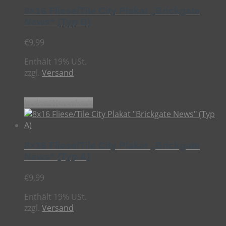
8×16 Fliese/Tile City Plakat „Brickgate
News“ (Typ B)
€
9,99
Enthält 19% USt.
zzgl.
Versand
In den Warenkorb
8×16 Fliese/Tile City Plakat „Brickgate
News“ (Typ A)
€
9,99
Enthält 19% USt.
zzgl.
Versand