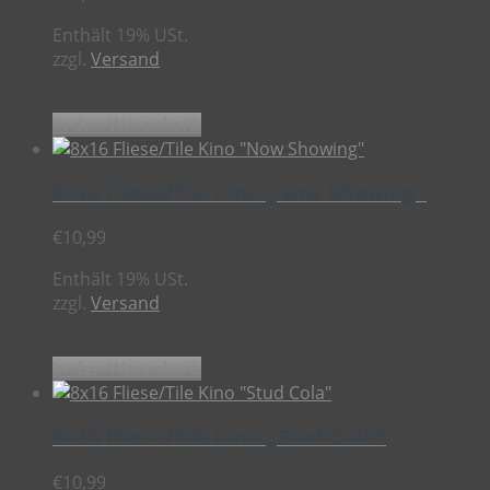
Enthält 19% USt.
zzgl.
Versand
In den Warenkorb
8×16 Fliese/Tile Kino „Now Showing“
€
10,99
Enthält 19% USt.
zzgl.
Versand
In den Warenkorb
8×16 Fliese/Tile Kino „Stud Cola“
€
10,99