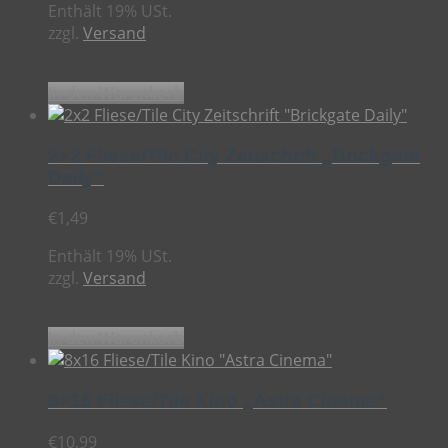
Enthält 19% USt.
zzgl.
Versand
In den Warenkorb
2×2 Fliese/Tile City Zeitschrift „Brickgate
Daily“
€
1,49
Enthält 19% USt.
zzgl.
Versand
In den Warenkorb
8×16 Fliese/Tile Kino „Astra Cinema“
€
10,99