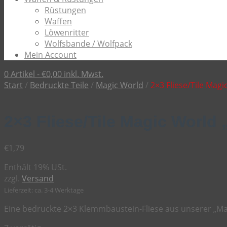
Rüstungen
Waffen
Löwenritter
Wolfsbande / Wolfpack
Mein Account
0 Artikel -
€
0,00
inkl. Mwst.
Start
/
Bedruckte Teile
/
Magic World
/
2×3 Fliese/Tile Mag
2×3 Fliese/Tile Magic World
€
1,79
Enthält 19% USt.
zzgl.
Versand
Lieferzeit: ca. 3-4 Werktage
Eine bedruckte 2×3 Klemmbaustein-Fliese aus unserer „Mag