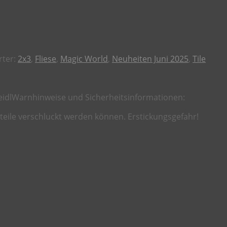
rter:
2x3
,
Fliese
,
Magic World
,
Neuheiten Juni 2025
,
Tile
eidl
Warnhinweise und Sicherheitsinformationen:
nteile verschluckt werden können. Erstickungsgefahr!