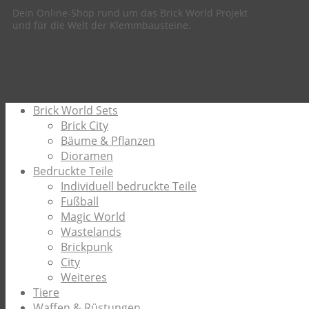
Dein Online-Shop rund um das Brick World Projekt
und für die Welt der Klemmbausteine.
Brick World Sets
Brick City
Bäume & Pflanzen
Dioramen
Bedruckte Teile
Individuell bedruckte Teile
Fußball
Magic World
Wastelands
Brickpunk
City
Weiteres
Tiere
Waffen & Rüstungen