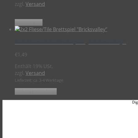
zzgl.
Versand
Weiterlesen
2×2 Fliese/Tile Brettspiel „Bricksvalley“
€
1,49
Enthält 19% USt.
zzgl.
Versand
Lieferzeit: ca. 3-4 Werktage
In den Warenkorb
Dig