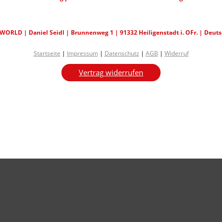
WORLD | Daniel Seidl | Brunnenweg 1 | 91332 Heiligenstadt i. OFr. | Deut
Startseite
|
Impressum
|
Datenschutz
|
AGB
|
Widerruf
Vertrag widerrufen