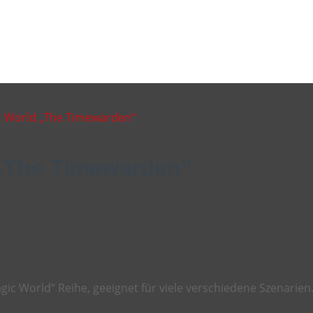
ic World „The Timewarden“
 „The Timewarden“
ic World“ Reihe, geeignet für viele verschiedene Szenarien