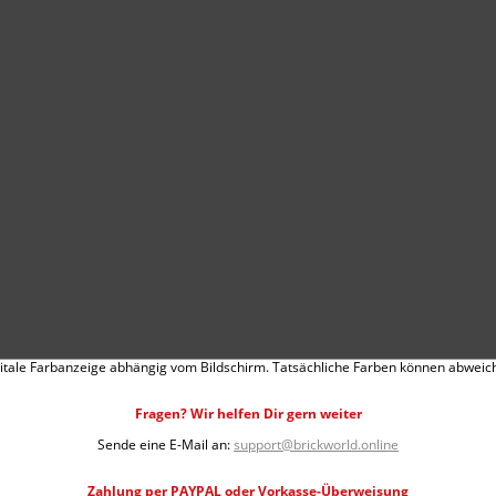
itale Farbanzeige abhängig vom Bildschirm. Tatsächliche Farben können abweic
Fragen? Wir helfen Dir gern weiter
Sende eine E-Mail an:
support@brickworld.online
Zahlung per PAYPAL oder Vorkasse-Überweisung