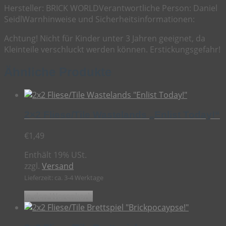
Hersteller:
BRICK WORLD
Verantwortliche Person:
Daniel
Seidl
Warnhinweise und Sicherheitsinformationen:
Achtung! Nicht für Kinder unter 3 Jahren geeignet, da
Kleinteile verschluckt werden können. Erstickungsgefahr!
Ähnliche Produkte
2×2 Fliese/Tile Wastelands „Enlist Today!“
€
1,49
Enthält 19% USt.
zzgl.
Versand
Lieferzeit: ca. 3-4 Werktage
In den Warenkorb