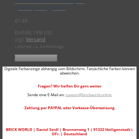
2×2 Fliese/Tile Brettspiel
„Brickpocaypse!“
€
1,49
Enthält 19% USt.
zzgl.
Versand
Lieferzeit: ca. 3-4 Werktage
In den Warenkorb
Digitale Farbanzeige abhängig vom Bildschirm. Tatsächliche Farben können
abweichen.
Fragen? Wir helfen Dir gern weiter
Sende eine E-Mail an:
support@brickworld.online
Zahlung per PAYPAL oder Vorkasse-Überweisung
BRICK WORLD | Daniel Seidl | Brunnenweg 1 | 91332 Heiligenstadt i.
OFr. | Deutschland