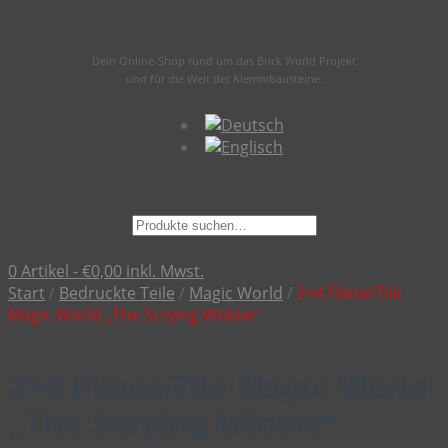
Dein Online-Shop rund um das Brick World Projekt
und für die Welt der Klemmbausteine.
Suche
nach:
0 Artikel -
€
0,00
inkl. Mwst.
Start
/
Bedruckte Teile
/
Magic World
/
2×4 Fliese/Tile
Magic World „The Scrying Widow“
2×4 Fliese/Tile Magic World
„The Scrying Widow“