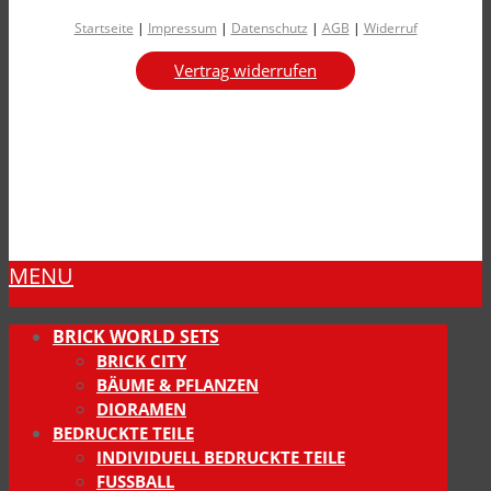
Startseite
|
Impressum
|
Datenschutz
|
AGB
|
Widerruf
Vertrag widerrufen
MENU
BRICK WORLD SETS
BRICK CITY
BÄUME & PFLANZEN
DIORAMEN
BEDRUCKTE TEILE
INDIVIDUELL BEDRUCKTE TEILE
FUSSBALL