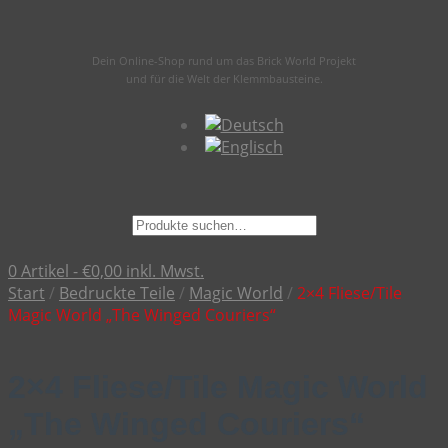
Dein Online-Shop rund um das Brick World Projekt
und für die Welt der Klemmbausteine.
Suche
nach:
0 Artikel -
€
0,00
inkl. Mwst.
Start
/
Bedruckte Teile
/
Magic World
/
2×4 Fliese/Tile
Magic World „The Winged Couriers“
2×4 Fliese/Tile Magic World
„The Winged Couriers“