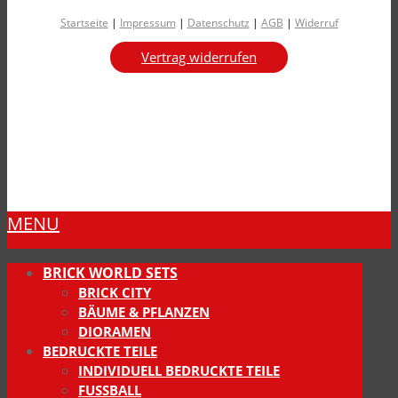
Startseite
|
Impressum
|
Datenschutz
|
AGB
|
Widerruf
Vertrag widerrufen
MENU
BRICK WORLD SETS
BRICK CITY
BÄUME & PFLANZEN
DIORAMEN
BEDRUCKTE TEILE
INDIVIDUELL BEDRUCKTE TEILE
FUSSBALL