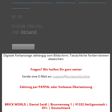
2×4 Fliese/Tile Magic World „The Chalice
Bearer“
€
1,99
Enthält 19% USt.
zzgl.
Versand
Weiterlesen
Digitale Farbanzeige abhängig vom Bildschirm. Tatsächliche Farben können
abweichen.
Fragen? Wir helfen Dir gern weiter
Sende eine E-Mail an:
support@brickworld.online
Zahlung per PAYPAL oder Vorkasse-Überweisung
BRICK WORLD | Daniel Seidl | Brunnenweg 1 | 91332 Heiligenstadt i.
OFr. | Deutschland