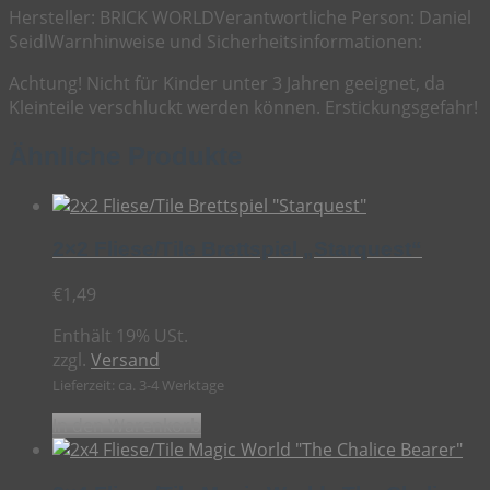
Hersteller:
BRICK WORLD
Verantwortliche Person:
Daniel
Seidl
Warnhinweise und Sicherheitsinformationen:
Achtung! Nicht für Kinder unter 3 Jahren geeignet, da
Kleinteile verschluckt werden können. Erstickungsgefahr!
Ähnliche Produkte
2×2 Fliese/Tile Brettspiel „Starquest“
€
1,49
Enthält 19% USt.
zzgl.
Versand
Lieferzeit: ca. 3-4 Werktage
In den Warenkorb