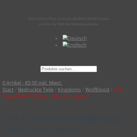
Dein Online-Shop rund um das Brick World Projekt
und für die Welt der Klemmbausteine.
Suche
nach:
0 Artikel -
€
0,00
inkl. Mwst.
Start
/
Bedruckte Teile
/
Kingdoms
/
Wolfblood
/
2×4
Fliese/Tile Wolfblood „The First Alpha“
2×4 Fliese/Tile Wolfblood
„The First Alpha“