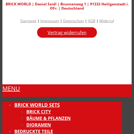
BRICK WORLD | Daniel Seidl | Brunnenweg 1 | 91332 Heiligenstadt i.
OFr. | Deutschland
Startseite
|
Impressum
|
Datenschutz
|
AGB
|
Widerruf
Vertrag widerrufen
MENU
BRICK WORLD SETS
BRICK CITY
BÄUME & PFLANZEN
DIORAMEN
BEDRUCKTE TEILE