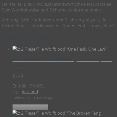
Hersteller:
BRICK WORLD
Verantwortliche Person:
Daniel
Seidl
Warnhinweise und Sicherheitsinformationen:
Achtung! Nicht für Kinder unter 3 Jahren geeignet, da
Kleinteile verschluckt werden können. Erstickungsgefahr!
Ähnliche Produkte
2×2 Fliese/Tile Wolfblood „One Pack, One
Law“
€
1,49
Enthält 19% USt.
zzgl.
Versand
Lieferzeit: ca. 3-4 Werktage
In den Warenkorb