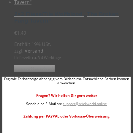
2×2 Fliese/Tile Wolfblood „The Broken
Fang Tavern“
€
1,49
Enthält 19% USt.
zzgl.
Versand
Lieferzeit: ca. 3-4 Werktage
In den Warenkorb
Digitale Farbanzeige abhängig vom Bildschirm. Tatsächliche Farben können
abweichen.
Fragen? Wir helfen Dir gern weiter
Sende eine E-Mail an:
support@brickworld.online
Zahlung per PAYPAL oder Vorkasse-Überweisung