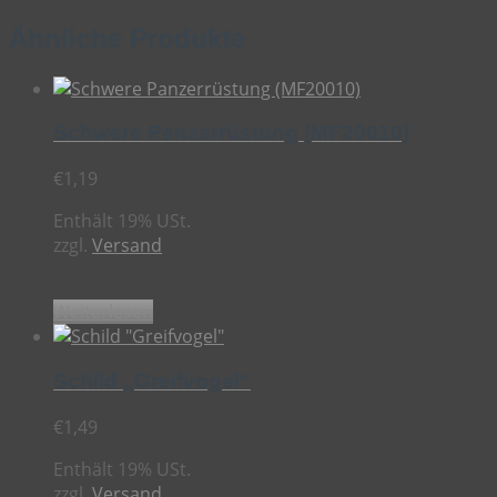
Ähnliche Produkte
Schwere Panzerrüstung (MF20010)
€
1,19
Enthält 19% USt.
zzgl.
Versand
Weiterlesen
Schild „Greifvogel“
€
1,49
Enthält 19% USt.
zzgl.
Versand