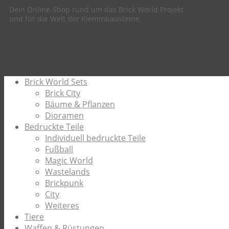
Dein Online-Shop rund um das Brick World Projekt
und für die Welt der Klemmbausteine.
Brick World Sets
Brick City
Bäume & Pflanzen
Dioramen
Bedruckte Teile
Individuell bedruckte Teile
Fußball
Magic World
Wastelands
Brickpunk
City
Weiteres
Tiere
Waffen & Rüstungen