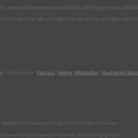
llers, aber vollkommen kompatibel zu den Figuren von LEGO®
iebene Element. Alle sonstigen auf den Bildern gezeigten Elemente
sy
Schlagwörter:
Fantasy
,
Helme
,
Mittelalter
,
Neuheiten März
 Seidl
Warnhinweise und Sicherheitsinformationen:
nteile verschluckt werden können. Erstickungsgefahr!