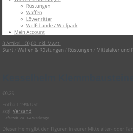
Rüstungen
Waffen
Löwenritter
Wolfsbande / Wolfpack
Mein Account
0 Artikel -
€
0,00
inkl. Mwst.
Start
/
Waffen & Rüstungen
/
Rüstungen
/
Mittelalter und 
Kesselhelm Klemmbausteine
€
0,29
Enthält 19% USt.
zzgl.
Versand
Lieferzeit: ca. 3-4 Werktage
Dieser Helm gibt den Figuren in eurer Mittelalter- oder Fa