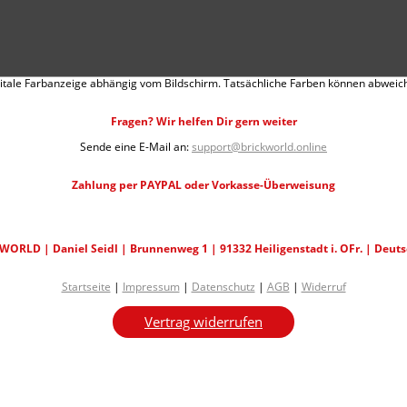
itale Farbanzeige abhängig vom Bildschirm. Tatsächliche Farben können abweic
Fragen? Wir helfen Dir gern weiter
Sende eine E-Mail an:
support@brickworld.online
Zahlung per PAYPAL oder Vorkasse-Überweisung
WORLD | Daniel Seidl | Brunnenweg 1 | 91332 Heiligenstadt i. OFr. | Deut
Startseite
|
Impressum
|
Datenschutz
|
AGB
|
Widerruf
Vertrag widerrufen