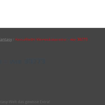
Fantasy
/
Kesselhelm Klemmbausteine – wie 30273
 – wie 30273
ntasy-Welt das gewisse Extra!